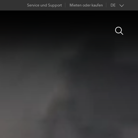
Service und Support
Mieten oder kaufen
DE
EN
Open
FR
Search
ES