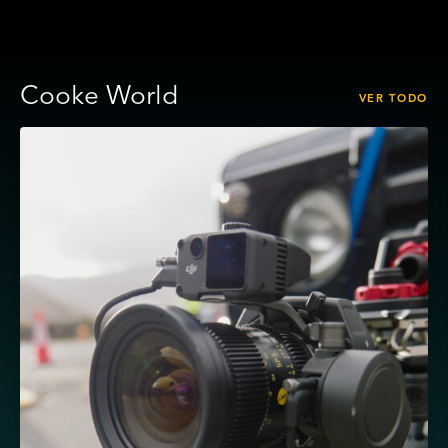
Cooke World
VER TODO
Ver
Rodando
películas
con
una
única
lente