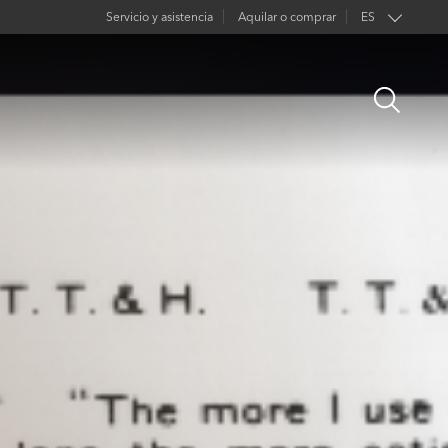
Servicio y asistencia
Aquilar o comprar
ES
EN
Open
FR
Search
DE