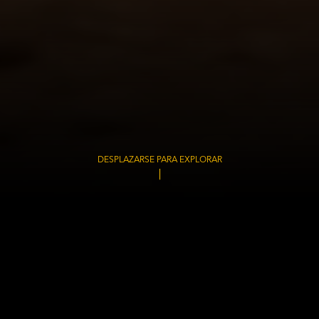
DESPLAZARSE PARA EXPLORAR