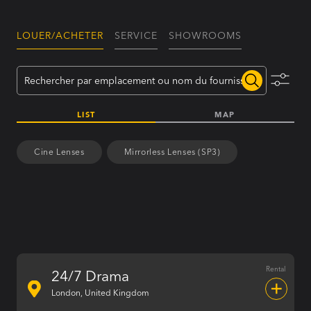
LOUER/ACHETER
SERVICE
SHOWROOMS
Toggle
filters
LIST
MAP
Cine Lenses
Mirrorless Lenses (SP3)
Rental
24/7 Drama
London, United Kingdom