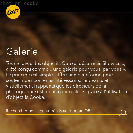
shot-on-cooke
Galerie
Tourné avec des objectifs Cooke, désormais Showcase,
a été conçu comme « une galerie pour vous, par vous ».
Le principe est simple. Offrir une plateforme pour
soutenir des contenus intéressants, innovants et
visuellement frappants que les directeurs de la
photographie estiment avoir réalisés grâce à l’utilisation
d’objectifs Cooke.